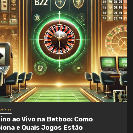
s notícias
tGPT e IA no Mercado: Sua Profissão
de Estar em Risco?