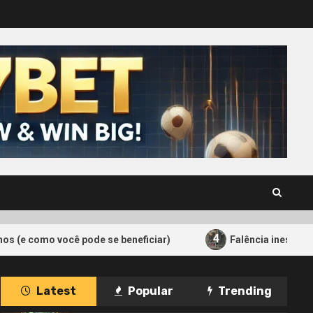
4
ocê pode se beneficiar)
Falência inesperada: como es
Latest
Popular
Trending