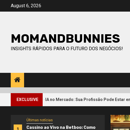
Skip
August 6, 2026
to
content
MOMANDBUNNIES
INSIGHTS RÁPIDOS PARA O FUTURO DOS NEGÓCIOS!
ChatGPT e IA no Mercado: Sua Profissão Pode Estar em Risco?
EXCLUSIVE
Últimas notícias
Cassino ao Vivo na Betboo: Como
1