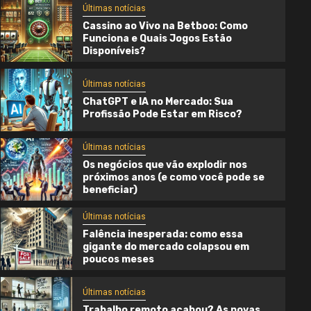
Últimas notícias
Cassino ao Vivo na Betboo: Como
Funciona e Quais Jogos Estão
Disponíveis?
Últimas notícias
ChatGPT e IA no Mercado: Sua
Profissão Pode Estar em Risco?
Últimas notícias
Os negócios que vão explodir nos
próximos anos (e como você pode se
beneficiar)
Últimas notícias
Falência inesperada: como essa
gigante do mercado colapsou em
Últimas notícias
poucos meses
Os negócios que vão explodir nos
Últimas notícias
próximos anos (e como você pode se
Trabalho remoto acabou? As novas