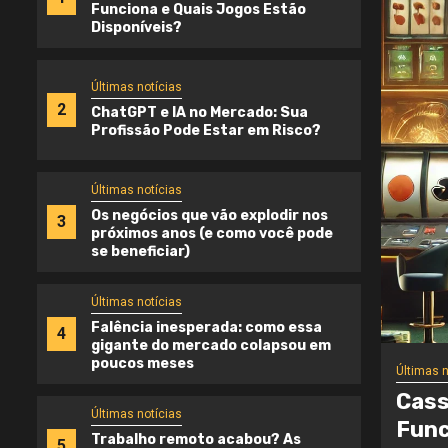
Funciona e Quais Jogos Estão
Disponíveis?
Últimas notícias
2
ChatGPT e IA no Mercado: Sua
Profissão Pode Estar em Risco?
Últimas notícias
Os negócios que vão explodir nos
3
próximos anos (e como você pode
se beneficiar)
Últimas notícias
Falência inesperada: como essa
4
gigante do mercado colapsou em
poucos meses
Última
ao Vivo na Betboo: Como
Cha
Últimas notícias
 e Quais Jogos Estão
Po
Trabalho remoto acabou? As
5